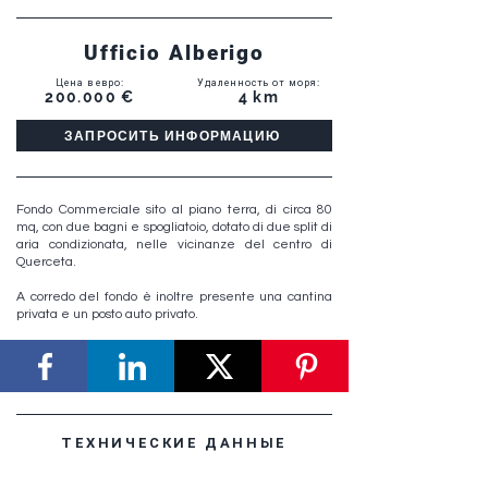
Ufficio Alberigo
Цена в евро
:
Удаленность от моря
:
200.000 €
4 km
ЗАПРОСИТЬ ИНФОРМАЦИЮ
Fondo Commerciale sito al piano terra, di circa 80
mq, con due bagni e spogliatoio, dotato di due split di
aria condizionata, nelle vicinanze del centro di
Querceta.
A corredo del fondo è inoltre presente una cantina
privata e un posto auto privato.
ТЕХНИЧЕСКИЕ ДАННЫЕ