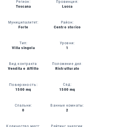
Регион
:
Провинция
:
Toscana
Lucca
Муниципалитет
:
Район
:
Forte
Centro storico
Тип
:
Уровни
:
Villa singola
1
Вид контракта:
Положение дел:
Vendita e Affitto
Ristrutturato
Поверхность
:
Сад
:
1500 mq
1500 mq
Спальни
:
Ванные комнаты
:
0
2
Количество мест
:
Рейтинг энергии: