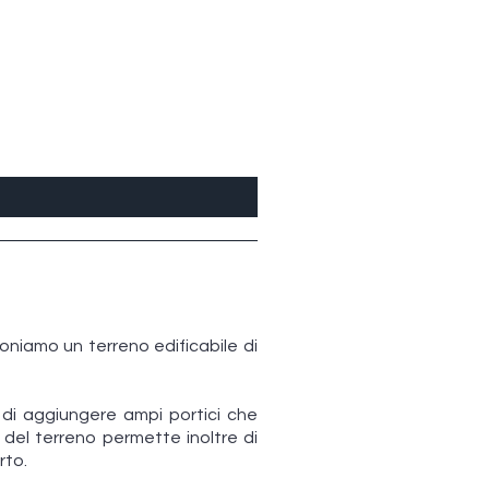
poniamo un terreno edificabile di
tà di aggiungere ampi portici che
 del terreno permette inoltre di
rto.