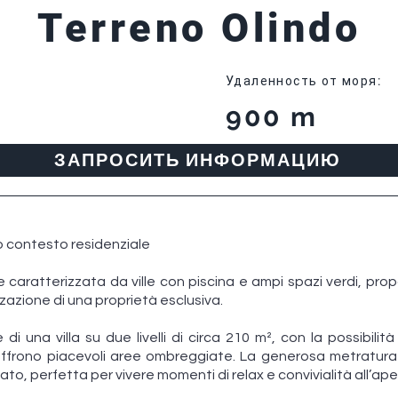
Terreno Olindo
Удаленность от моря
:
900 m
ЗАПРОСИТЬ ИНФОРМАЦИЮ
so contesto residenziale
 caratterizzata da ville con piscina e ampi spazi verdi, pro
izzazione di una proprietà esclusiva.
 di una villa su due livelli di circa 210 m², con la possibili
 offrono piacevoli aree ombreggiate. La generosa metratura
ato, perfetta per vivere momenti di relax e convivialità all’ape