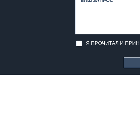
Я ПРОЧИТАЛ И ПРИ
ЗАЩИТА ПЕРСОНАЛЬНЫХ ДАННЫХ, GDPR 2
HORIZON S.R.L. | номер НДС 0258228046