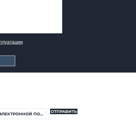
плуатации
РАССЫЛКА
 чтобы подписаться на мою рассылку. Вы
обновления о новых свойствах.
ОТПРАВИТЬ
 И ПРИНИМАЮ ПОЛИТИКУ
АЛЬНОСТИ
Условия эксплуатации