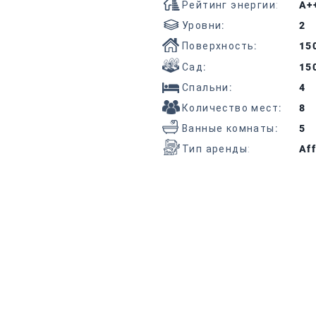
Рейтинг энергии:
A+
Уровни
:
2
Поверхность
:
15
Сад
:
15
Спальни
:
4
Количество мест
:
8
Ванные комнаты
:
5
Тип аренды:
Aff