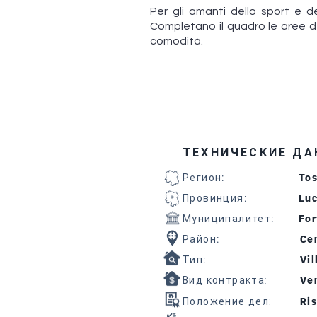
Per gli amanti dello sport e de
Completano il quadro le aree de
comodità.
ТЕХНИЧЕСКИЕ ДА
Регион
:
To
Провинция
:
Lu
Муниципалитет
:
For
Район
:
Cen
Тип
:
Vil
Вид контракта:
Ven
Положение дел:
Ris