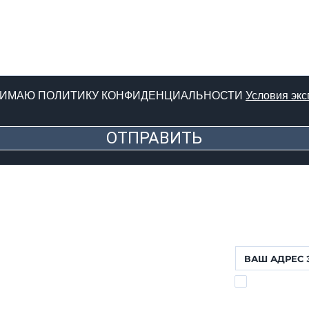
НИМАЮ ПОЛИТИКУ КОНФИДЕНЦИАЛЬНОСТИ
Условия экс
ОТПРАВИТЬ
ФОРТЕ ДЕЙ МАРМИ (ЛУ)
НОВОСТНАЯ 
Заполните форму,
Via Provinciale, 60
будете получать 
Cap. 55042
Lorenzo: +39 345 3411500
Matteo: +39 353 3204720
Office: +39 0584 345992
Я ПРОЧИТАЛ
email:
info@agenziahorizon.com
016/679
КОНФИДЕНЦИ
3
Я В СОЦСЕТЯХ