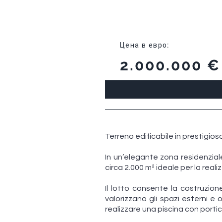
Цена в евро
:
2.000.000 €
Terreno edificabile in prestigio
In un’elegante zona residenziale
circa 2.000 m² ideale per la real
Il lotto consente la costruzione
valorizzano gli spazi esterni e
realizzare una piscina con portic