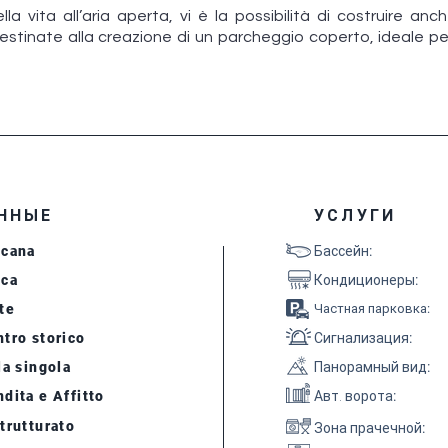
lla vita all’aria aperta, vi è la possibilità di costruire a
stinate alla creazione di un parcheggio coperto, ideale per 
ННЫЕ
УСЛУГИ
scana
Бассейн
:
cca
Кондиционеры
:
te
Частная парковка
:
tro storico
Сигнализация
:
la singola
Панорамный вид
:
dita e Affitto
Авт. ворота
:
trutturato
Зона прачечной
: