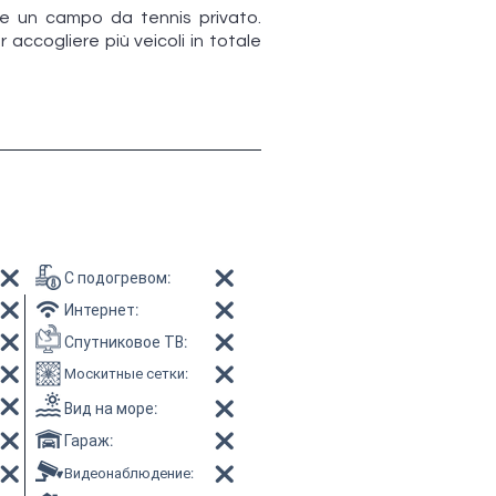
nche un campo da tennis privato.
accogliere più veicoli in totale
С подогревом
:
Интернет
:
Спутниковое ТВ
:
Москитные сетки
:
Вид на море
:
Гараж
:
Видеонаблюдение
: