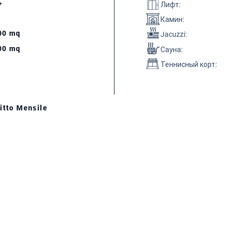
+
Лифт
:
Камин
:
00 mq
Jacuzzi:
00 mq
Сауна
:
Теннисный корт
:
itto Mensile