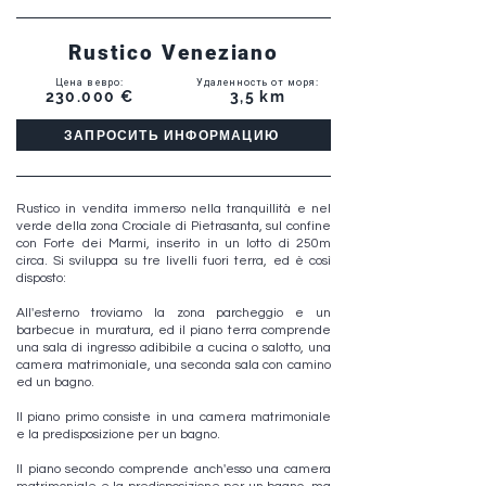
Rustico Veneziano
Цена в евро
:
Удаленность от моря
:
230.000 €
3,5 km
ЗАПРОСИТЬ ИНФОРМАЦИЮ
Rustico in vendita immerso nella tranquillità e nel
verde della zona Crociale di Pietrasanta, sul confine
con Forte dei Marmi, inserito in un lotto di 250m
circa. Si sviluppa su tre livelli fuori terra, ed è così
disposto:
All'esterno troviamo la zona parcheggio e un
barbecue in muratura, ed il piano terra comprende
una sala di ingresso adibibile a cucina o salotto, una
camera matrimoniale, una seconda sala con camino
ed un bagno.
Il piano primo consiste in una camera matrimoniale
e la predisposizione per un bagno.
Il piano secondo comprende anch'esso una camera