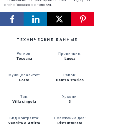
matrimoniale e la predisposizione per un bagno, ma
anche l'accesso alla terrazza.
ТЕХНИЧЕСКИЕ ДАННЫЕ
Регион
:
Провинция
:
Toscana
Lucca
Муниципалитет
:
Район
:
Forte
Centro storico
Тип
:
Уровни
:
Villa singola
3
Вид контракта:
Положение дел:
Vendita e Affitto
Ristrutturato