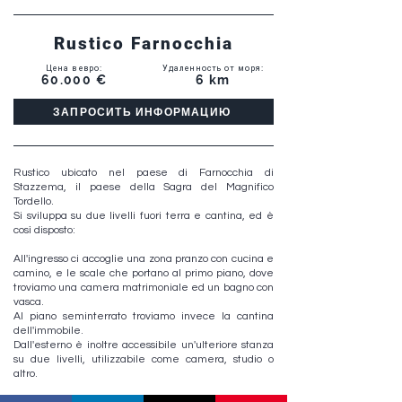
Rustico Farnocchia
Цена в евро
:
Удаленность от моря
:
60.000 €
6 km
ЗАПРОСИТЬ ИНФОРМАЦИЮ
Rustico ubicato nel paese di Farnocchia di
Stazzema, il paese della Sagra del Magnifico
Tordello.
Si sviluppa su due livelli fuori terra e cantina, ed è
così disposto:
All'ingresso ci accoglie una zona pranzo con cucina e
camino, e le scale che portano al primo piano, dove
troviamo una camera matrimoniale ed un bagno con
vasca.
Al piano seminterrato troviamo invece la cantina
dell'immobile.
Dall'esterno è inoltre accessibile un'ulteriore stanza
su due livelli, utilizzabile come camera, studio o
altro.