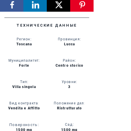
ТЕХНИЧЕСКИЕ ДАННЫЕ
Регион
:
Провинция
:
Toscana
Lucca
Муниципалитет
:
Район
:
Forte
Centro storico
Тип
:
Уровни
:
Villa singola
3
Вид контракта:
Положение дел:
Vendita e Affitto
Ristrutturato
Поверхность
:
Сад
:
1500 mq
1500 mq