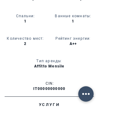
Спальни
:
Ванные комнаты
:
1
1
Количество мест
:
Рейтинг энергии:
2
A++
Тип аренды:
Affitto Mensile
CIN:
IT00000000000
УСЛУГИ
НАЛИЧИЕ