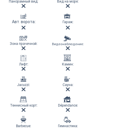
Панорамный вид
:
Вид на море
:
Авт. ворота
:
Гараж
:
Зона прачечной
:
Видеонаблюдение
:
Лифт
:
Камин
:
Jacuzzi:
Сауна
:
Теннисный корт
:
Dépendance:
Barbecue:
Гимнастика
: