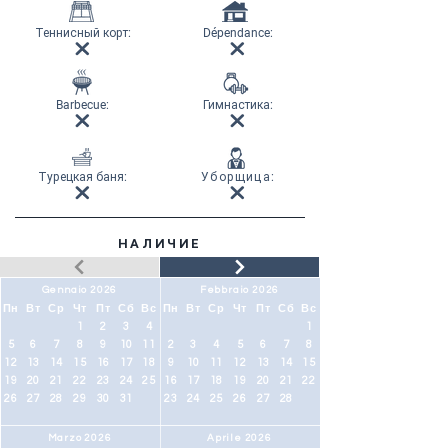
Теннисный корт
:
Dépendance:
Barbecue:
Гимнастика
:
Турецкая баня
:
Уборщица
:
НАЛИЧИЕ
Gennaio 2026
Febbraio 2026
Пн
Вт
Ср
Чт
Пт
Сб
Вс
Пн
Вт
Ср
Чт
Пт
Сб
Вс
1
2
3
4
1
5
6
7
8
9
10
11
2
3
4
5
6
7
8
12
13
14
15
16
17
18
9
10
11
12
13
14
15
19
20
21
22
23
24
25
16
17
18
19
20
21
22
26
27
28
29
30
31
23
24
25
26
27
28
Marzo 2026
Aprile 2026