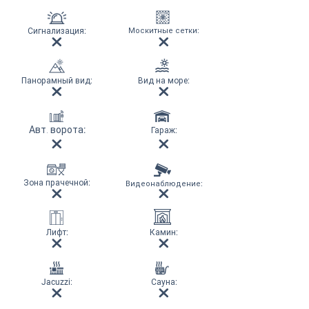
Сигнализация
:
Москитные сетки
:
Панорамный вид
:
Вид на море
:
Авт. ворота
:
Гараж
:
Зона прачечной
:
Видеонаблюдение
:
Лифт
:
Камин
:
Jacuzzi:
Сауна
: