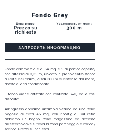
Fondo Grey
Цена в евро
:
Удаленность от моря
:
Prezzo su
300 m
richiesta
ЗАПРОСИТЬ ИНФОРМАЦИЮ
Fondo commerciale di 54 mq e 5 di portico coperto,
con altezza di 3,35 m, ubicato in pieno centro storico
a Forte dei Marmi, a soli 300 m di distanza dal mare,
dotato di aria condizionata.
Il fondo viene affittato con contratto 6+6, ed è così
disposto:
All'ingresso abbiamo un'ampia vetrina ed una zona
negozio di circa 45 mq, con ripostiglio. Sul retro
abbiamo un bagno, zona magazzino ed accesso
all'esterno dove si trova la zona parcheggio e carico /
scarico. Prezzi su richiesta.