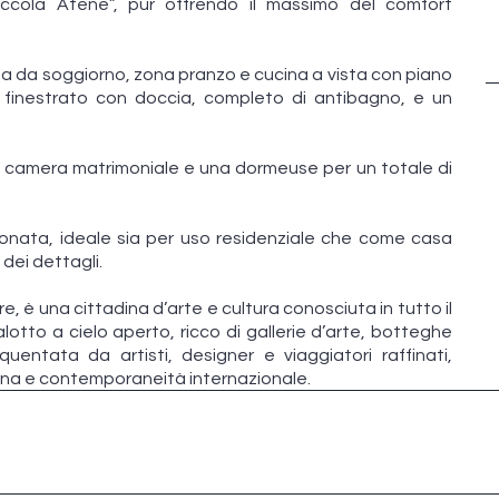
Piccola Atene”, pur offrendo il massimo del comfort
ta da soggiorno, zona pranzo e cucina a vista con piano
o finestrato con doccia, completo di antibagno, e un
na camera matrimoniale e una dormeuse per un totale di
ionata, ideale sia per uso residenziale che come casa
 dei dettagli.
are, è una cittadina d’arte e cultura conosciuta in tutto il
lotto a cielo aperto, ricco di gallerie d’arte, botteghe
quentata da artisti, designer e viaggiatori raffinati,
ana e contemporaneità internazionale.