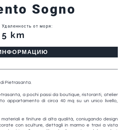
ento Sogno
Удаленность от моря
:
5 km
 ИНФОРМАЦИЮ
di Pietrasanta.
trasanta, a pochi passi da boutique, ristoranti, atelier
nato appartamento di circa 40 mq su un unico livello,
ateriali e finiture di alta qualità, coniugando design
corate con sculture, dettagli in marmo e travi a vista