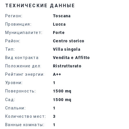
ТЕХНИЧЕСКИЕ ДАННЫЕ
Регион
:
Toscana
Провинция
:
Lucca
Муниципалитет
:
Forte
Район
:
Centro storico
Тип
:
Villa singola
Вид контракта:
Vendita e Affitto
Положение дел:
Ristrutturato
Рейтинг энергии:
A++
Уровни
:
1
Поверхность
:
1500 mq
Сад
:
1500 mq
Спальни
:
1
Количество мест
:
3
Ванные комнаты
:
1