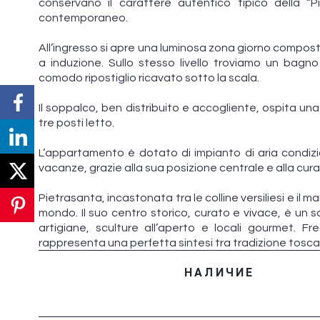
conservano il carattere autentico tipico della “
contemporaneo.
All’ingresso si apre una luminosa zona giorno compos
a induzione. Sullo stesso livello troviamo un bagn
comodo ripostiglio ricavato sotto la scala.
Il soppalco, ben distribuito e accogliente, ospita u
tre posti letto.
L’appartamento è dotato di impianto di aria condiz
vacanze, grazie alla sua posizione centrale e alla cura
Pietrasanta, incastonata tra le colline versiliesi e il m
mondo. Il suo centro storico, curato e vivace, è un sa
artigiane, sculture all’aperto e locali gourmet. Fre
rappresenta una perfetta sintesi tra tradizione tosc
НАЛИЧИЕ