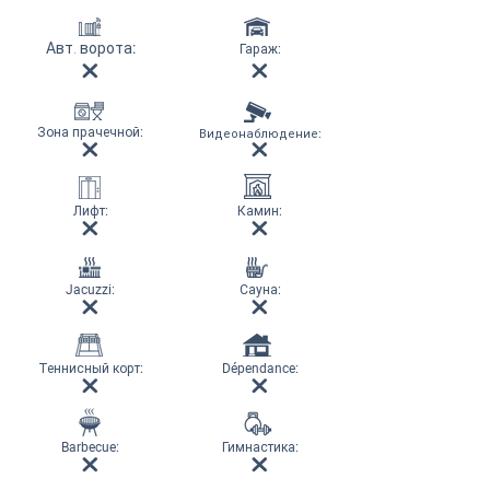
Авт. ворота
:
Гараж
:
Зона прачечной
:
Видеонаблюдение
:
Лифт
:
Камин
:
Jacuzzi:
Сауна
:
Теннисный корт
:
Dépendance:
Barbecue:
Гимнастика
: