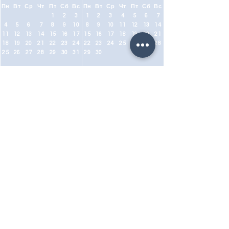
Пн
Вт
Ср
Чт
Пт
Сб
Вс
Пн
Вт
Ср
Чт
Пт
Сб
Вс
1
2
3
1
2
3
4
5
6
7
4
5
6
7
8
9
10
8
9
10
11
12
13
14
11
12
13
14
15
16
17
15
16
17
18
19
20
21
18
19
20
21
22
23
24
22
23
24
25
26
27
28
25
26
27
28
29
30
31
29
30
ЗАПРОСИТЬ ИНФОРМАЦИЮ