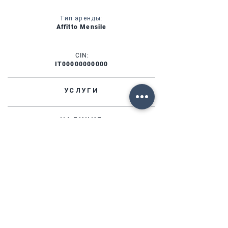
Тип аренды:
Affitto Mensile
CIN:
IT00000000000
УСЛУГИ
НАЛИЧИЕ
ФОРТЕ ДЕЙ МАРМИ (ЛУ)
Via Provinciale, 60
Cap. 55042
Lorenzo:
+39 345 3411500