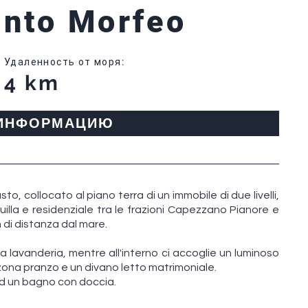
nto Morfeo
Удаленность от моря
:
4 km
 ИНФОРМАЦИЮ
, collocato al piano terra di un immobile di due livelli,
uilla e residenziale tra le frazioni Capezzano Pianore e
 di distanza dal mare.
a lavanderia, mentre all'interno ci accoglie un luminoso
zona pranzo e un divano letto matrimoniale.
ed un bagno con doccia.