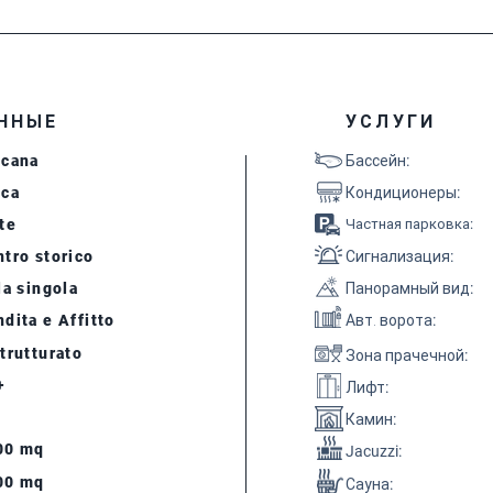
ННЫЕ
УСЛУГИ
scana
Бассейн
:
cca
Кондиционеры
:
te
Частная парковка
:
tro storico
Сигнализация
:
la singola
Панорамный вид
:
dita e Affitto
Авт. ворота
:
trutturato
Зона прачечной
:
+
Лифт
:
Камин
:
00 mq
Jacuzzi:
00 mq
Сауна
: