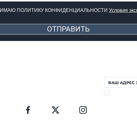
НИМАЮ ПОЛИТИКУ КОНФИДЕНЦИАЛЬНОСТИ
Условия экс
ОТПРАВИТЬ
ФОРТЕ ДЕЙ МАРМИ (ЛУ)
НОВОСТНАЯ 
Заполните форму,
Via Provinciale, 60
будете получать 
Cap. 55042
Lorenzo: +39 345 3411500
Matteo: +39 353 3204720
Office: +39 0584 345992
Я ПРОЧИТАЛ
email:
info@agenziahorizon.com
016/679
КОНФИДЕНЦИ
3
Я В СОЦСЕТЯХ
à di
erved.