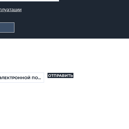
плуатации
РАССЫЛКА
 чтобы подписаться на мою рассылку. Вы
обновления о новых свойствах.
ОТПРАВИТЬ
 И ПРИНИМАЮ ПОЛИТИКУ
АЛЬНОСТИ
Условия эксплуатации