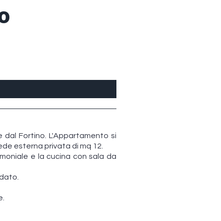
o
e dal Fortino. L'Appartamento si
ede esterna privata di mq 12.
moniale e la cucina con sala da
dato.
e.