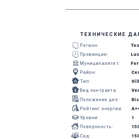
ТЕХНИЧЕСКИЕ ДА
Регион
:
To
Провинция
:
Lu
Муниципалитет
:
For
Район
:
Cen
Тип
:
Vil
Вид контракта:
Ven
Положение дел:
Ris
Рейтинг энергии:
A+
Уровни
:
1
Поверхность
:
15
Сад
:
15