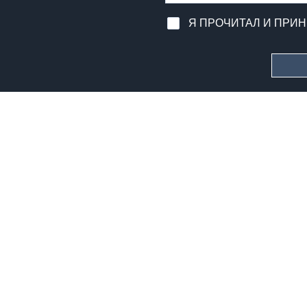
Я ПРОЧИТАЛ И ПРИ
ЗАЩИТА ПЕРСОНАЛЬНЫХ ДАННЫХ, GDPR 2
HORIZON S.R.L. | номер НДС 0258228046
Copyright © 2026 | foto e testi di propriet
Lorenzo Giannaccini | Inc. All Rights Res
© Все права защищены