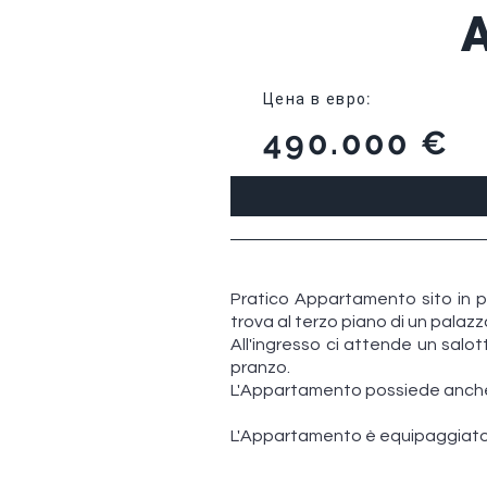
Цена в евро
:
490.000 €
Pratico Appartamento sito in pi
trova al terzo piano di un palaz
All'ingresso ci attende un sal
pranzo.
L'Appartamento possiede anche 
L'Appartamento è equipaggiato c