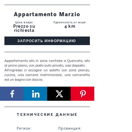
Appartamento Marzio
Цена в евро
:
Удаленность от моря
:
Prezzo su
4 km
richiesta
ЗАПРОСИТЬ ИНФОРМАЦИЮ
Appartamento sito in zona centrale a Querceta, sito
al primo piano, con posto auto privato, così disposto:
All'ingresso ci accoglie un salotto con zona pranzo,
cucina, una camera matrimoniale, una cameretta
ed un bagno con doccia.
ТЕХНИЧЕСКИЕ ДАННЫЕ
Регион
:
Провинция
: