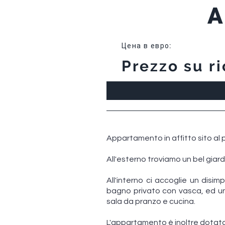
A
Цена в евро
:
Prezzo su ri
Appartamento in affitto sito al
All'esterno troviamo un bel giar
All'interno ci accoglie un disi
bagno privato con vasca, ed una
sala da pranzo e cucina.
L'appartamento è inoltre dotato 