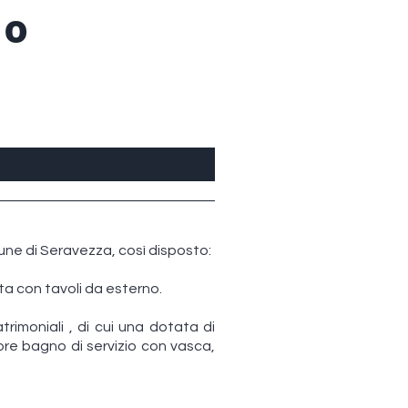
io
une di Seravezza, così disposto:
ta con tavoli da esterno.
rimoniali , di cui una dotata di
ore bagno di servizio con vasca,