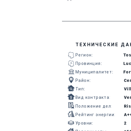
ТЕХНИЧЕСКИЕ ДА
Регион
:
To
Провинция
:
Lu
Муниципалитет
:
For
Район
:
Cen
Тип
:
Vil
Вид контракта:
Ven
Положение дел:
Ris
Рейтинг энергии:
A+
Уровни
:
2