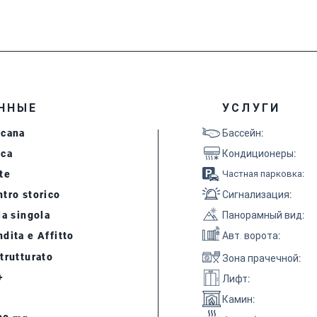
ННЫЕ
УСЛУГИ
scana
Бассейн
:
cca
Кондиционеры
:
te
Частная парковка
:
tro storico
Сигнализация
:
la singola
Панорамный вид
:
dita e Affitto
Авт. ворота
:
trutturato
Зона прачечной
:
+
Лифт
:
Камин
: