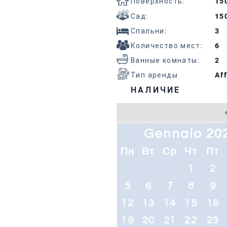
Поверхность
:
15
Сад
:
15
Спальни
:
3
Количество мест
:
6
Ванные комнаты
:
2
Тип аренды:
Aff
НАЛИЧИЕ
Gennaio 20
Пн
Вт
Ср
Чт
Пт
1
2
5
6
7
8
9
12
13
14
15
16
19
20
21
22
23