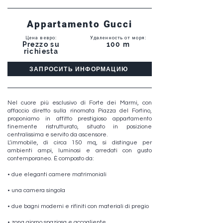
Appartamento Gucci
Цена в евро
:
Удаленность от моря
:
Prezzo su
100 m
richiesta
ЗАПРОСИТЬ ИНФОРМАЦИЮ
Nel cuore più esclusivo di Forte dei Marmi, con
affaccio diretto sulla rinomata Piazza del Fortino,
proponiamo in affitto prestigioso appartamento
finemente ristrutturato, situato in posizione
centralissima e servito da ascensore.
L’immobile, di circa 150 mq, si distingue per
ambienti ampi, luminosi e arredati con gusto
contemporaneo. È composto da:
• due eleganti camere matrimoniali
• una camera singola
• due bagni moderni e rifiniti con materiali di pregio
• zona giorno spaziosa e accogliente