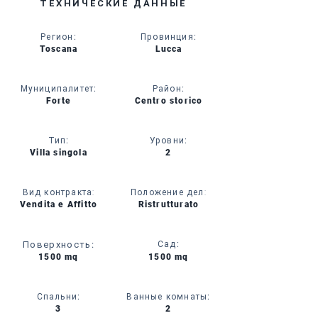
ТЕХНИЧЕСКИЕ ДАННЫЕ
Регион
:
Провинция
:
Toscana
Lucca
Муниципалитет
:
Район
:
Forte
Centro storico
Тип
:
Уровни
:
Villa singola
2
Вид контракта:
Положение дел:
Vendita e Affitto
Ristrutturato
Поверхность
:
Сад
:
1500 mq
1500 mq
Спальни
:
Ванные комнаты
:
3
2