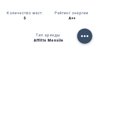
Количество мест
:
Рейтинг энергии:
5
A++
Тип аренды:
Affitto Mensile
CIN:
IT00000000000
УСЛУГИ
НАЛИЧИЕ