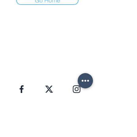
Go Home
ФОРТЕ ДЕЙ МАРМИ (ЛУ)
Via Provinciale, 60
Cap. 55042
Lorenzo:
+39 345 3411500
Matteo: +39 353 3204720
Office: +39 0584 345992
email:
info@agenziahorizon.com
Я В СОЦСЕТЯХ
ЗАЩИТА ПЕРСОНАЛЬНЫХ ДАННЫХ, GDPR 2016/679
HORIZON S.R.L. | номер НДС
02582280463
Copyright © 2026 | foto e testi di proprietà di
Lorenzo Giannaccini | Inc. All Rights Reserved.
НОВОСТНАЯ РАССЫЛКА