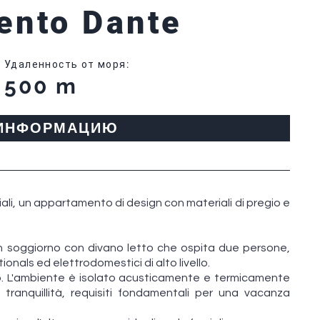
ento Dante
Удаленность от моря
:
500 m
 ИНФОРМАЦИЮ
ali, un appartamento di design con materiali di pregio e
n soggiorno con divano letto che ospita due persone,
onals ed elettrodomestici di alto livello.
. L'ambiente è isolato acusticamente e termicamente
 tranquillità, requisiti fondamentali per una vacanza