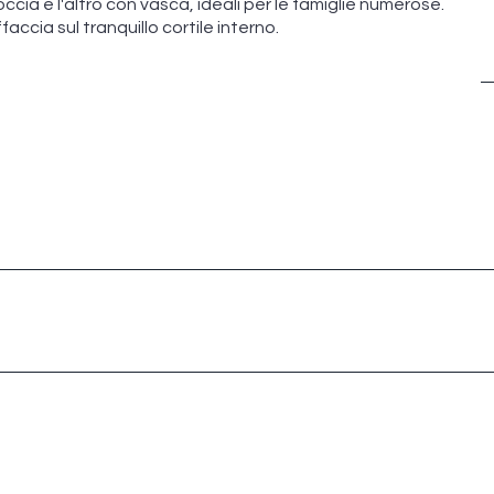
ccia e l'altro con vasca, ideali per le famiglie numerose.
faccia sul tranquillo cortile interno.