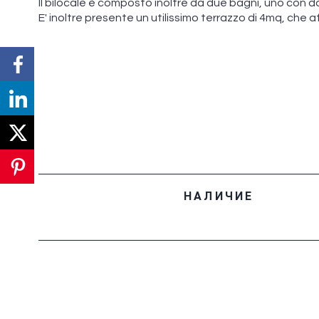
Il bilocale è composto inoltre da due bagni, uno con do
E' inoltre presente un utilissimo terrazzo di 4mq, che af
НАЛИЧИЕ