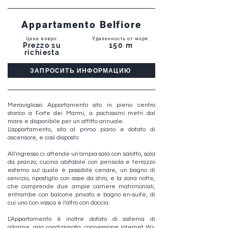
Appartamento Belfiore
Цена в евро
:
Удаленность от моря
:
Prezzo su
150 m
richiesta
ЗАПРОСИТЬ ИНФОРМАЦИЮ
Meraviglioso Appartamento sito in pieno centro
storico a Forte dei Marmi, a pochissimi metri dal
mare e disponibile per un affitto annuale.
L'appartamento, sito al primo piano e dotato di
ascensore, e così disposto:
All'ingresso ci attende un'ampia sala con salotto, sala
da pranzo, cucina abitabile con penisola e terrazzo
esterno sul quale è possibile cenare, un bagno di
servizio, ripostiglio con asse da stiro, e la zona notte,
che comprende due ampie camere matrimoniali,
entrambe con balcone privato e bagno en-suite, di
cui uno con vasca e l'altro con doccia.
L'Appartamento è inoltre dotato di sistema di
allarme, aria condizionata, connessione internet Wi-