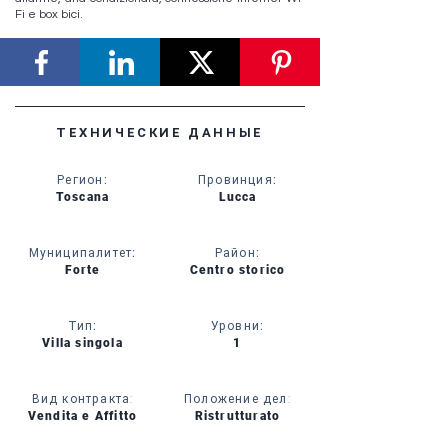
Fi e box bici.
ТЕХНИЧЕСКИЕ ДАННЫЕ
Регион
:
Провинция
:
Toscana
Lucca
Муниципалитет
:
Район
:
Forte
Centro storico
Тип
:
Уровни
:
Villa singola
1
Вид контракта:
Положение дел:
Vendita e Affitto
Ristrutturato