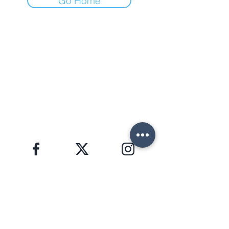
Go Home
ФОРТЕ ДЕЙ МАРМИ (ЛУ)
Via Provinciale, 60
Cap. 55042
Lorenzo:
+39 345 3411500
Matteo: +39 353 3204720
Office: +39 0584 345992
email:
info@agenziahorizon.com
Я В СОЦСЕТЯХ
ЗАЩИТА ПЕРСОНАЛЬНЫХ ДАННЫХ, GDPR 2016/679
HORIZON S.R.L. | номер НДС
02582280463
Copyright © 2026 | foto e testi di proprietà di
Lorenzo Giannaccini | Inc. All Rights Reserved.
НОВОСТНАЯ РАССЫЛКА