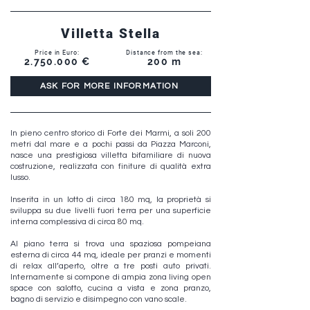
Villetta Stella
Price in Euro:
Distance from the sea:
2.750.000
€
200 m
ASK FOR MORE INFORMATION
In pieno centro storico di Forte dei Marmi, a soli 200
metri dal mare e a pochi passi da Piazza Marconi,
nasce una prestigiosa villetta bifamiliare di nuova
costruzione, realizzata con finiture di qualità extra
lusso.
Inserita in un lotto di circa 180 mq, la proprietà si
sviluppa su due livelli fuori terra per una superficie
interna complessiva di circa 80 mq.
Al piano terra si trova una spaziosa pompeiana
esterna di circa 44 mq, ideale per pranzi e momenti
di relax all’aperto, oltre a tre posti auto privati.
Internamente si compone di ampia zona living open
space con salotto, cucina a vista e zona pranzo,
bagno di servizio e disimpegno con vano scale.