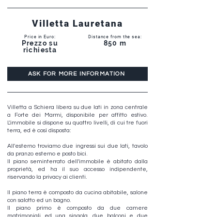
Villetta Lauretana
Price in Euro:
Distance from the sea:
Prezzo su
850 m
richiesta
ASK FOR MORE INFORMATION
Villetta a Schiera libera su due lati in zona centrale
a Forte dei Marmi, disponibile per affitto estivo.
L'immobile si dispone su quattro livelli, di cui tre fuori
terra, ed è così disposta:
All'esterno troviamo due ingressi sui due lati, tavolo
da pranzo esterno e posto bici.
Il piano seminterrato dell'immobile è abitato dalla
proprietà, ed ha il suo accesso indipendente,
riservando la privacy ai clienti.
Il piano terra è composto da cucina abitabile, salone
con salotto ed un bagno.
Il piano primo è composto da due camere
matrimoniali ed una singola, due balconi e due