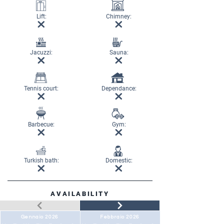
Lift:
Chimney:
Jacuzzi:
Sauna:
Tennis court:
Dependance:
Barbecue:
Gym:
Turkish bath:
Domestic:
AVAILABILITY
Gennaio 2026
Febbraio 2026