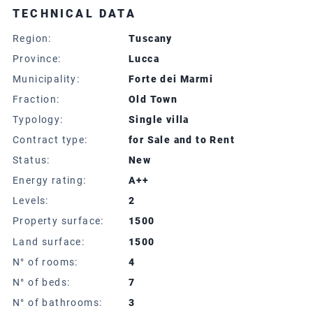
TECHNICAL DATA
Region:
Tuscany
Province:
Lucca
Municipality:
Forte dei Marmi
Fraction:
Old Town
Typology:
Single villa
Contract type:
for Sale and to Rent
Status:
New
Energy rating:
A++
Levels:
2
Property surface:
1500
Land surface:
1500
N° of rooms:
4
N° of beds:
7
N° of bathrooms:
3