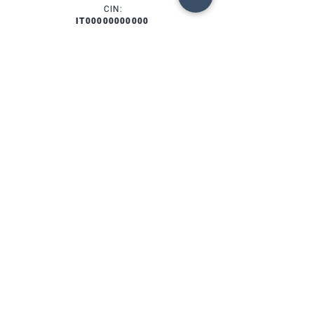
CIN:
IT00000000000
SERVICES
AVAILABILITY
FORTE DEI MARMI (LU)
Via Provinciale, 60
Cap. 55042
Lorenzo:
+39 345 3411500
Matteo: +39 353 3204720
Phone: +39 0584 345992
email:
info@agenziahorizon.com
FOLLOW US