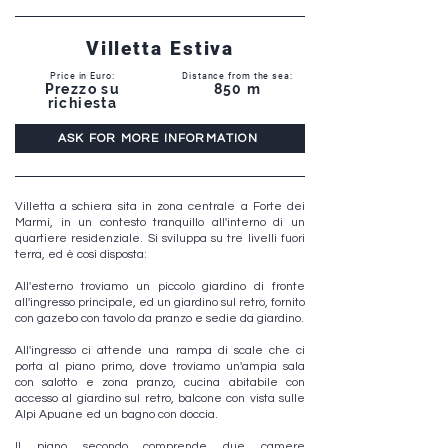
Villetta Estiva
Price in Euro:
Distance from the sea:
Prezzo su
850 m
richiesta
ASK FOR MORE INFORMATION
Villetta a schiera sita in zona centrale a Forte dei
Marmi, in un contesto tranquillo all'interno di un
quartiere residenziale. Si sviluppa su tre livelli fuori
terra, ed è così disposta:
All'esterno troviamo un piccolo giardino di fronte
all'ingresso principale, ed un giardino sul retro, fornito
con gazebo con tavolo da pranzo e sedie da giardino.
All'ingresso ci attende una rampa di scale che ci
porta al piano primo, dove troviamo un'ampia sala
con salotto e zona pranzo, cucina abitabile con
accesso al giardino sul retro, balcone con vista sulle
Alpi Apuane ed un bagno con doccia.
Il piano secondo comprende due camere