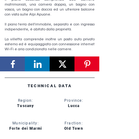
matrimoniali, una camera doppia, un bagno con
vasca, un bagno con doccia ed un ulteriore balcone
con vista sulle Alpi Apuane.
Il piano terra dell'immobile, separato e con ingresso
indipendente, è abitato dalla proprietà.
La villetta comprende inoltre un posto auto privato
esterno ed è equipaggiata con connessione internet
Wi-Fi e aria condizionata nelle camere.
TECHNICAL DATA
Region:
Province:
Tuscany
Lucca
Municipality:
Fraction:
Forte dei Marmi
Old Town