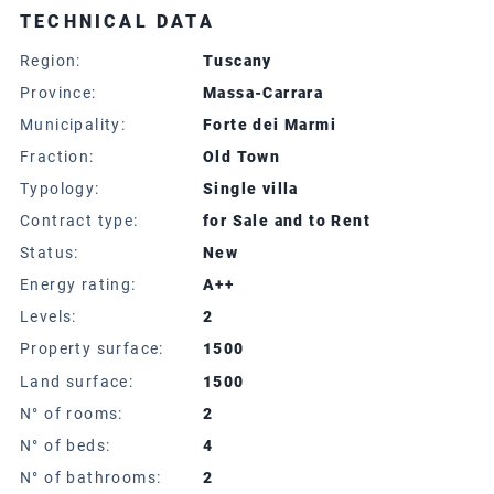
TECHNICAL DATA
Region:
Tuscany
Province:
Massa-Carrara
Municipality:
Forte dei Marmi
Fraction:
Old Town
Typology:
Single villa
Contract type:
for Sale and to Rent
Status:
New
Energy rating:
A++
Levels:
2
Property surface:
1500
Land surface:
1500
N° of rooms:
2
N° of beds:
4
N° of bathrooms:
2