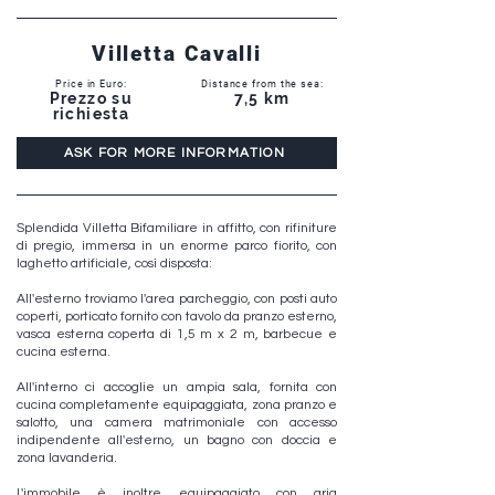
Villetta Cavalli
Price in Euro:
Distance from the sea:
Prezzo su
7,5 km
richiesta
ASK FOR MORE INFORMATION
Splendida Villetta Bifamiliare in affitto, con rifiniture
di pregio, immersa in un enorme parco fiorito, con
laghetto artificiale, così disposta:
All'esterno troviamo l'area parcheggio, con posti auto
coperti, porticato fornito con tavolo da pranzo esterno,
vasca esterna coperta di 1,5 m x 2 m, barbecue e
cucina esterna.
All'interno ci accoglie un ampia sala, fornita con
cucina completamente equipaggiata, zona pranzo e
salotto, una camera matrimoniale con accesso
indipendente all'esterno, un bagno con doccia e
zona lavanderia.
L'immobile è inoltre equipaggiato con aria