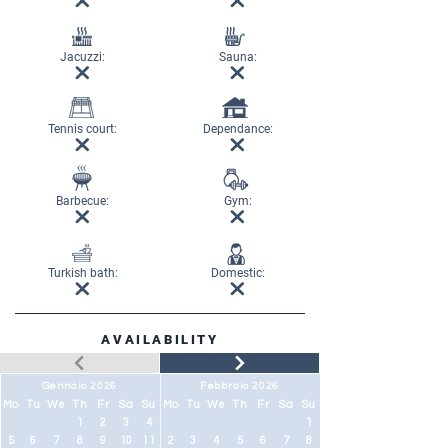
Jacuzzi:
Sauna:
Tennis court:
Dependance:
Barbecue:
Gym:
Turkish bath:
Domestic:
AVAILABILITY
Gennaio 2026
Febbraio 2026
Mo
Tu
We
Th
Fr
Sa
Su
Mo
Tu
We
Th
Fr
Sa
Su
1
2
3
4
1
5
6
7
8
9
10
11
2
3
4
5
6
7
8