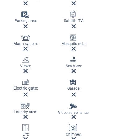
Parking area:
Satellite TV:
Alarm system:
Mosquito nets:
Views:
Sea View:
Electric gate:
Garage:
Laundry area:
Video surveillance:
Lift:
Chimney: