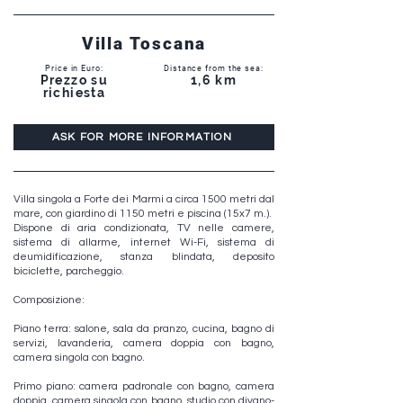
Villa Toscana
Price in Euro:
Distance from the sea:
Prezzo su
1,6 km
richiesta
ASK FOR MORE INFORMATION
Villa singola a Forte dei Marmi a circa 1500 metri dal
mare, con giardino di 1150 metri e piscina (15x7 m.).
Dispone di aria condizionata, TV nelle camere,
sistema di allarme, internet Wi-Fi, sistema di
deumidificazione, stanza blindata, deposito
biciclette, parcheggio.
Composizione:
Piano terra: salone, sala da pranzo, cucina, bagno di
servizi, lavanderia, camera doppia con bagno,
camera singola con bagno.
Primo piano: camera padronale con bagno, camera
doppia, camera singola con bagno, studio con divano-