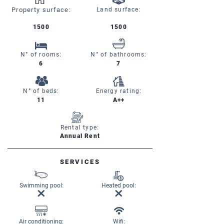
Property surface:
Land surface:
1500
1500
N° of rooms:
N° of bathrooms:
6
7
N° of beds:
Energy rating:
11
A++
Rental type:
Annual Rent
SERVICES
Swimming pool:
Heated pool:
Air conditioning:
Wifi: