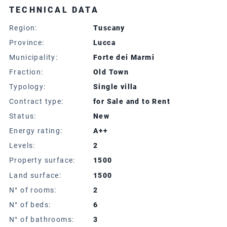
TECHNICAL DATA
Region:
Tuscany
Province:
Lucca
Municipality:
Forte dei Marmi
Fraction:
Old Town
Typology:
Single villa
Contract type:
for Sale and to Rent
Status:
New
Energy rating:
A++
Levels:
2
Property surface:
1500
Land surface:
1500
N° of rooms:
2
N° of beds:
6
N° of bathrooms:
3