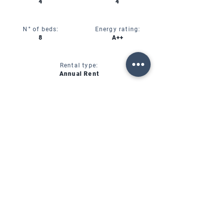
4
4
N° of beds:
Energy rating:
8
A++
Rental type:
Annual Rent
CIN:
IT00000000000
SERVICES
AVAILABILITY