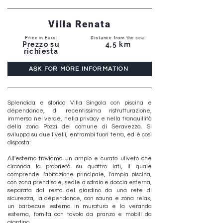
Villa Renata
Price in Euro:
Distance from the sea:
Prezzo su
4,5 km
richiesta
ASK FOR MORE INFORMATION
Splendida e storica Villa Singola con piscina e
dépendance, di recentissima ristrutturazione,
immersa nel verde, nella privacy e nella tranquillità
della zona Pozzi del comune di Seravezza. Si
sviluppa su due livelli, entrambi fuori terra, ed è così
disposta:
All'esterno troviamo un ampio e curato uliveto che
circonda la proprietà su quattro lati, il quale
comprende l'abitazione principale, l'ampia piscina,
con zona prendisole, sedie a sdraio e doccia esterna,
separata dal resto del giardino da una rete di
sicurezza, la dépendance, con sauna e zona relax,
un barbecue esterno in muratura e la veranda
esterna, fornita con tavolo da pranzo e mobili da
giardino.