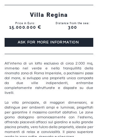
Villa Regina
Price in Euro:
Distance from the sea:
15.000.000
€
300
ASK FOR MORE INFORMATION
All’interno di un lotto esclusivo di circa 2.000 mq,
immerso nel verde e nella tranquillità della
rinomata zona di Roma Imperiale, a pochissimi passi
dal mare, si sviluppa una proprietà unica composta
da due ville indipendenti, entrambe
completamente ristrutturate e disposte su due
livelli.
La villa principale, di maggiori dimensioni, si
distingue per ambienti ampi e luminosi, progettati
per garantire il massimo comfort abitativo. Le zone
giorno dialogano armoniosamente con l’esterno,
offrendo piacevoli affacci sul giardino e sulla grande
piscina privata, vero fulcro della proprietà, ideale per
momenti di relax e convivialità. Il piano superiore
ospita la zona notte, riservata e silenziosa.