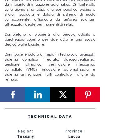
da impianto di irrigazione automatica. Di fronte alla
zona giorno si sviluppa una scenografica piscina a
sfioro, riscaldata e dotata di sistema di nuoto
controcorrente, affiancata da un’area solarium
attrezzata, ideale per momenti di relax.
Completano la proprietà una pergola adibita a
parcheggio coperto per due auto e uno spazio
dedicato alle biciclette.
L’immobile è dotato di impianti tecnologici avanzati:
sistema domotico integrato, videosorveglianza,
gestione climatica, ventilazione meccanica
controllata (VMC), irrigazione automatizzata e
sistema antizanzare, tutti controllabili anche da
remoto.
TECHNICAL DATA
Region:
Province:
Tuscany
Lucca