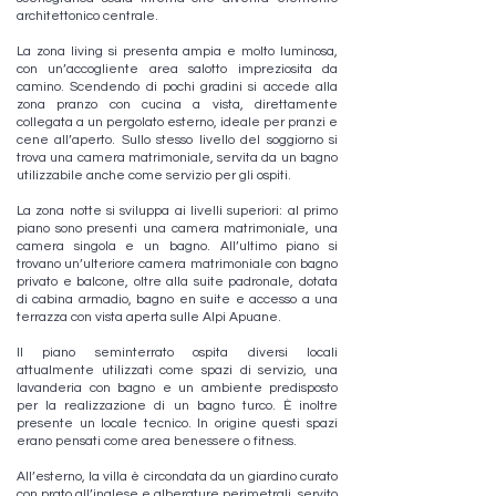
architettonico centrale.
La zona living si presenta ampia e molto luminosa,
con un’accogliente area salotto impreziosita da
camino. Scendendo di pochi gradini si accede alla
zona pranzo con cucina a vista, direttamente
collegata a un pergolato esterno, ideale per pranzi e
cene all’aperto. Sullo stesso livello del soggiorno si
trova una camera matrimoniale, servita da un bagno
utilizzabile anche come servizio per gli ospiti.
La zona notte si sviluppa ai livelli superiori: al primo
piano sono presenti una camera matrimoniale, una
camera singola e un bagno. All’ultimo piano si
trovano un’ulteriore camera matrimoniale con bagno
privato e balcone, oltre alla suite padronale, dotata
di cabina armadio, bagno en suite e accesso a una
terrazza con vista aperta sulle Alpi Apuane.
Il piano seminterrato ospita diversi locali
attualmente utilizzati come spazi di servizio, una
lavanderia con bagno e un ambiente predisposto
per la realizzazione di un bagno turco. È inoltre
presente un locale tecnico. In origine questi spazi
erano pensati come area benessere o fitness.
All’esterno, la villa è circondata da un giardino curato
con prato all’inglese e alberature perimetrali, servito