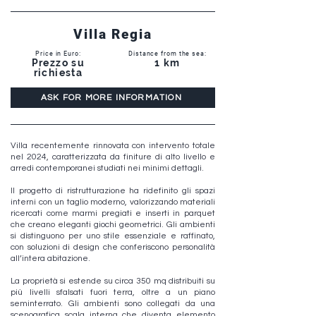
Villa Regia
Price in Euro:
Distance from the sea:
Prezzo su
1 km
richiesta
ASK FOR MORE INFORMATION
Villa recentemente rinnovata con intervento totale
nel 2024, caratterizzata da finiture di alto livello e
arredi contemporanei studiati nei minimi dettagli.
Il progetto di ristrutturazione ha ridefinito gli spazi
interni con un taglio moderno, valorizzando materiali
ricercati come marmi pregiati e inserti in parquet
che creano eleganti giochi geometrici. Gli ambienti
si distinguono per uno stile essenziale e raffinato,
con soluzioni di design che conferiscono personalità
all’intera abitazione.
La proprietà si estende su circa 350 mq distribuiti su
più livelli sfalsati fuori terra, oltre a un piano
seminterrato. Gli ambienti sono collegati da una
scenografica scala interna che diventa elemento