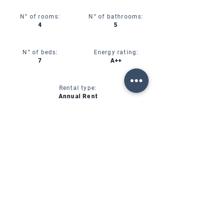
N° of rooms:
N° of bathrooms:
4
5
N° of beds:
Energy rating:
7
A++
Rental type:
Annual Rent
CIN:
IT00000000000
SERVICES
AVAILABILITY