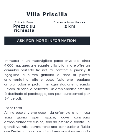
Villa Priscilla
Price in Euro:
Distance from the sea:
Prezzo su
2 km
richiesta
ASK FOR MORE INFORMATION
Immersa in un meraviglioso parco privato di circa
4.000 mq, questa elegante villa bifamiliare offre un
connubio perfetto tra natura, comfort e privacy. Il
rigoglioso e curato giardino è ricco di piante
ornamentali di alto e basso fusto che regalano
ombra, colori e profumi in ogni stagione, creando
un’oasi di pace e bellezza. Un ampio spazio esterno
è destinato al parcheggio, con posti auto comodi per
3-4 veicoli.
Piano terra
All’ingresso si viene accolti da un’ampia e luminosa
zona giorno open space, dove convivono
armoniosamente cucina, sala da pranzo e salotto. Le
grandi vetrate permettono una connessione fluida
con l’esterno, conducendo ad una spaziosa veranda