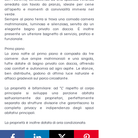
arredata con tavolo da pranzo, ideale per cene
all’aperto e momenti di convivialità immersi nel
verde.
Sempre al piano terra si trova una comoda camera
matrimoniale, luminosa e silenziosa, servita da un
elegante bagno privato con doccia. È inoltre
presente un ulteriore bagnetto di servizio, pratico e
funzionale.
Primo piano
La zona notte al primo piano è composta da tre
camere: due ampie matrimoniali e una singola,
tutte dotate di bagno privato con doccia, offrendo
così comfort e autonomia ad ogni ospite. Le stanze,
ben distribuite, godono di ottima luce naturale e
affacci gradevoli sul parco circostante.
La proprietà è bifamiliare: ad "L" rispetto al corpo
principale si sviluppa una porzione abitata
saltuariamente dai proprietari, perfettamente
separata da strutture divisorie che garantiscono la
completa privacy e indipendenza degli spazi
abitativi principali.
La proprietà è inoltre dotata di aria condizionata.