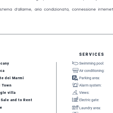
sistema d'allarme, aria condizionata, connessione interne
SERVICES
scany
Swimming pool:
cca
Air conditioning:
te dei Marmi
Parking area:
d Town
Alarm system:
gle villa
Views:
 Sale and to Rent
Electric gate:
w
Laundry area: