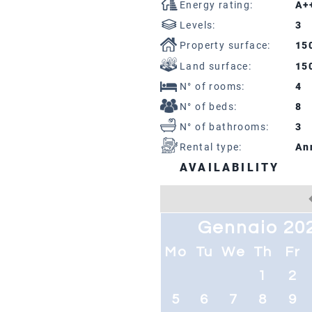
Energy rating:
A+
Levels:
3
Property surface:
15
Land surface:
15
N° of rooms:
4
N° of beds:
8
N° of bathrooms:
3
Rental type:
An
AVAILABILITY
Gennaio 20
Mo
Tu
We
Th
Fr
1
2
5
6
7
8
9