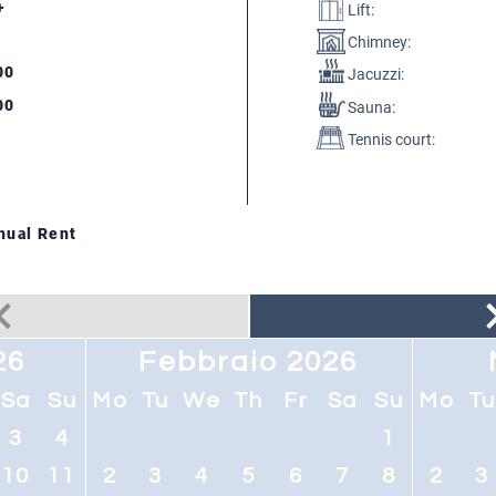
+
Lift:
Chimney:
00
Jacuzzi:
00
Sauna:
Tennis court:
nual Rent
26
Febbraio 2026
Sa
Su
Mo
Tu
We
Th
Fr
Sa
Su
Mo
T
3
4
1
10
11
2
3
4
5
6
7
8
2
3