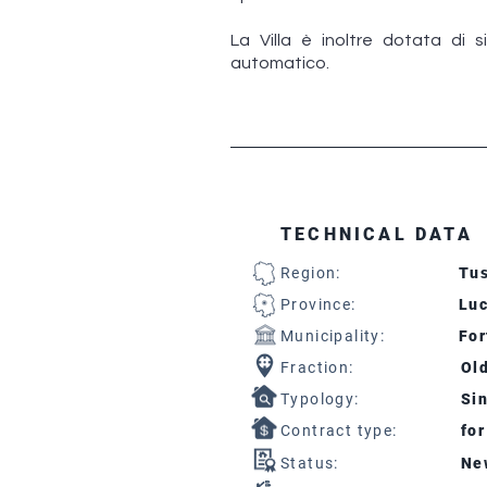
La Villa è inoltre dotata di 
automatico.
TECHNICAL DATA
Region:
Tu
Province:
Lu
Municipality:
For
Fraction:
Ol
Typology:
Sin
Contract type:
for
Status:
Ne