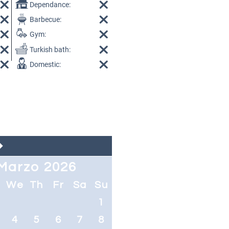
Dependance:
Barbecue:
Gym:
Turkish bath:
Domestic:
Marzo 2026
u
We
Th
Fr
Sa
Su
1
4
5
6
7
8