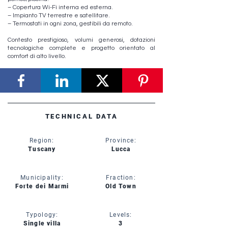
– Copertura Wi-Fi interna ed esterna.
– Impianto TV terrestre e satellitare.
– Termostati in ogni zona, gestibili da remoto.
Contesto prestigioso, volumi generosi, dotazioni
tecnologiche complete e progetto orientato al
comfort di alto livello.
TECHNICAL DATA
Region:
Province:
Tuscany
Lucca
Municipality:
Fraction:
Forte dei Marmi
Old Town
Typology:
Levels:
Single villa
3