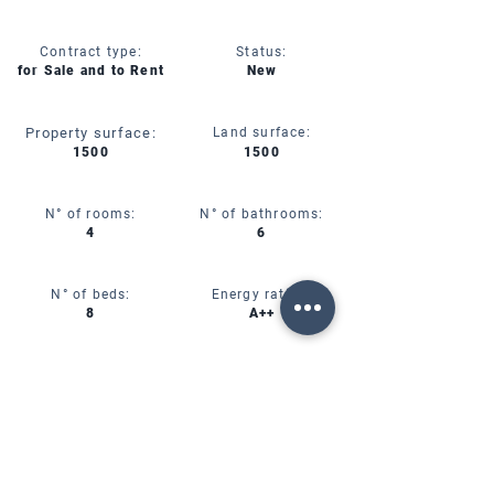
Contract type:
Status:
for Sale and to Rent
New
Property surface:
Land surface:
1500
1500
N° of rooms:
N° of bathrooms:
4
6
N° of beds:
Energy rating:
8
A++
Rental type:
Annual Rent
CIN:
IT00000000000