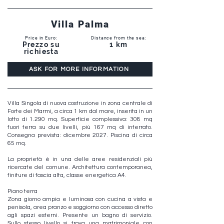
Villa Palma
Price in Euro:
Distance from the sea:
Prezzo su
1 km
richiesta
ASK FOR MORE INFORMATION
Villa Singola di nuova costruzione in zona centrale di
Forte dei Marmi, a circa 1 km dal mare, inserita in un
lotto di 1.290 mq. Superficie complessiva: 308 mq
fuori terra su due livelli, più 167 mq di interrato.
Consegna prevista: dicembre 2027. Piscina di circa
65 mq.
La proprietà è in una delle aree residenziali più
ricercate del comune. Architettura contemporanea,
finiture di fascia alta, classe energetica A4.
Piano terra
Zona giorno ampia e luminosa con cucina a vista e
penisola, area pranzo e soggiorno con accesso diretto
agli spazi esterni. Presente un bagno di servizio.
Sullo stesso livello si trova una matrimoniale con