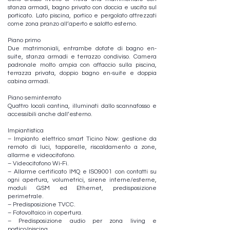
stanza armadi, bagno privato con doccia e uscita sul
porticato. Lato piscina, portico e pergolato attrezzati
come zona pranzo all’aperto e salotto esterno.
Piano primo
Due matrimoniali, entrambe dotate di bagno en-
suite, stanza armadi e terrazzo condiviso. Camera
padronale molto ampia con affaccio sulla piscina,
terrazza privata, doppio bagno en-suite e doppia
cabina armadi.
Piano seminterrato
Quattro locali cantina, illuminati dallo scannafosso e
accessibili anche dall’esterno.
Impiantistica
– Impianto elettrico smart Ticino Now: gestione da
remoto di luci, tapparelle, riscaldamento a zone,
allarme e videocitofono.
– Videocitofono Wi-Fi.
– Allarme certificato IMQ e ISO9001 con contatti su
ogni apertura, volumetrici, sirene interne/esterne,
moduli GSM ed Ethernet, predisposizione
perimetrale.
– Predisposizione TVCC.
– Fotovoltaico in copertura.
– Predisposizione audio per zona living e
portico/piscina.