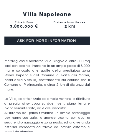
Villa Napoleone
Price in Euro:
Distance from the sea:
3.800.000
€
2 km
ASK FOR MORE INFORMATION
Meravigliosa e moderna Villa Singola di oltre 300 mq
lordi con piscina, immersa in un ampio parco di 8.000
mq e collocata alle spalle della prestigiosa zona
Roma Imperiale del Comune di Forte dei Marmi,
perla della Versilia, esattamente sul confine con il
Comune di Pietrasanta, a circa 2 km di distanza dal
mare.
La Villa, caratterizzata da ampie vetrate e rifiniture
di pregio, si sviluppa su due livelli, piano terra e
piano seminterrato, ed è così disposta:
All'interno del parco troviamo un ampio parcheggio
per numerose auto, la grande piscina, con quattro
sedute idromassaggio e zona nuoto, ed una veranda
esterna corredata da tavolo da pranzo esterno e
mobili da giardino.