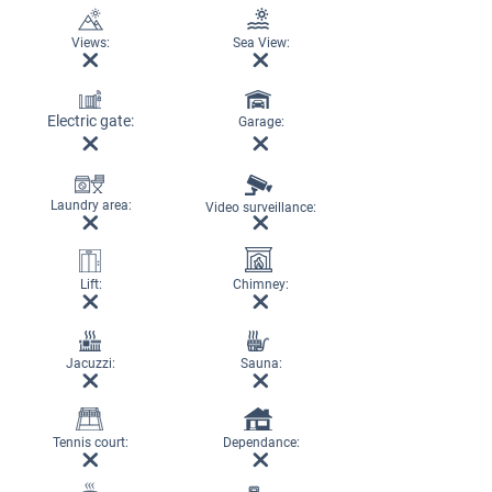
Views:
Sea View:
Electric gate:
Garage:
Laundry area:
Video surveillance:
Lift:
Chimney:
Jacuzzi:
Sauna:
Tennis court:
Dependance: