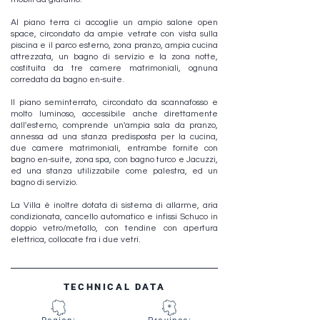
Al piano terra ci accoglie un ampio salone open
space, circondato da ampie vetrate con vista sulla
piscina e il parco esterno, zona pranzo, ampia cucina
attrezzata, un bagno di servizio e la zona notte,
costituita da tre camere matrimoniali, ognuna
corredata da bagno en-suite.
Il piano seminterrato, circondato da scannafosso e
molto luminoso, accessibile anche direttamente
dall'esterno, comprende un'ampia sala da pranzo,
annessa ad una stanza predisposta per la cucina,
due camere matrimoniali, entrambe fornite con
bagno en-suite, zona spa, con bagno turco e Jacuzzi,
ed una stanza utilizzabile come palestra, ed un
bagno di servizio.
La Villa è inoltre dotata di sistema di allarme, aria
condizionata, cancello automatico e infissi Schuco in
doppio vetro/metallo, con tendine con apertura
elettrica, collocate fra i due vetri.
TECHNICAL DATA