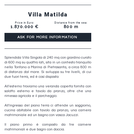
Villa Matilda
Price in Euro:
Distance from the sea:
1.870.000
€
800 m
ASK FOR MORE INFORMATION
Splendida Villa Singola di 240 mq con giardino curato
di 600 mq su quattro lati, sita in un contesto tranquillo
nella Tonfano a Marina di Pietrasanta, a circa 800 m
di distanza dal mare. Si sviluppa su tre livelli, di cui
due fuori terra, ed è così disposta:
All'esterno troviamo una veranda coperta fornita con
salotto esterno e tavolo da pranzo, oltre che una
rimessa agricola e il parcheggio.
All'ingresso del piano terra ci attende un soggiorno,
cucina abitabile con tavolo da pranzo, una camera
matrimoniale ed un bagno con vasca Jacuzzi.
Il piano primo è composto da tre camere
matrimoniali e due bagni con doccia.