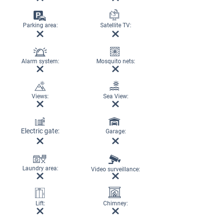
Parking area:
Satellite TV:
Alarm system:
Mosquito nets:
Views:
Sea View:
Electric gate:
Garage:
Laundry area:
Video surveillance:
Lift:
Chimney: