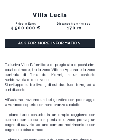
Villa Lucia
Price in Euro:
Distance from the sea:
4.500.000
€
170 m
ASK FOR MORE INFORMATION
Esclusiva Villa Bifamiliare di pregio sita a pochissimi
passi dal mare, tra la zona Vittoria Apuana e la zona
centrale di Forte dei Marmi, in un contesto
residenziale di alto livello.
Si sviluppa su tre livelli, di cui due fuori terra, ed è
così disposta:
All'esterno troviamo un bel giardino con parcheggio
e veranda coperta con zona pranzo e salotto.
Il piano terra consiste in un ampio soggiorno con
cucina open space con penisola e zona pranzo, un
bagno di servizio ed una camera matrimoniale con
bagno e cabina armadi.
Il piano primo comprende due camere matrimoniali,