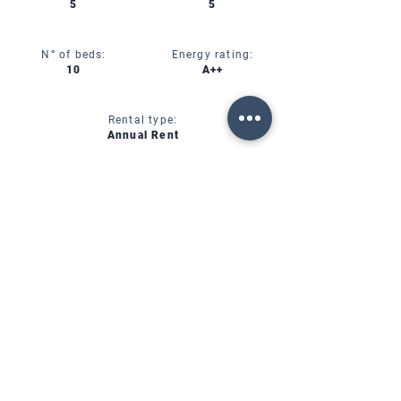
5
5
N° of beds:
Energy rating:
10
A++
Rental type:
Annual Rent
CIN:
IT00000000000
SERVICES
AVAILABILITY