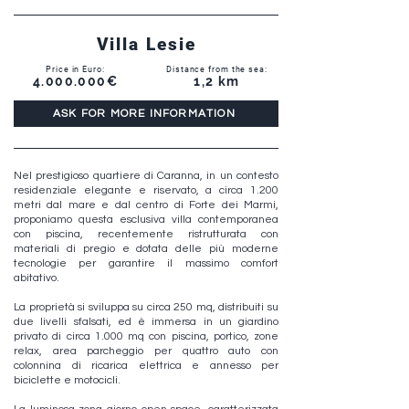
Villa Lesie
Price in Euro:
Distance from the sea:
4.000.000
€
1,2 km
ASK FOR MORE INFORMATION
Nel prestigioso quartiere di Caranna, in un contesto
residenziale elegante e riservato, a circa 1.200
metri dal mare e dal centro di Forte dei Marmi,
proponiamo questa esclusiva villa contemporanea
con piscina, recentemente ristrutturata con
materiali di pregio e dotata delle più moderne
tecnologie per garantire il massimo comfort
abitativo.
La proprietà si sviluppa su circa 250 mq, distribuiti su
due livelli sfalsati, ed è immersa in un giardino
privato di circa 1.000 mq con piscina, portico, zone
relax, area parcheggio per quattro auto con
colonnina di ricarica elettrica e annesso per
biciclette e motocicli.