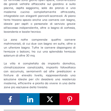
La luminosa zona giorno open space, caratterizzata
da grandi vetrate affacciate sul giardino e sulla
piscina, ospita soggiorno, sala da pranzo e una
moderna cucina completamente attrezzata,
integrabile con eleganti pannelli scorrevoli. Al piano
terra trovano spazio anche una camera con bagno,
ideale per ospiti o personale di servizio grazie
all'accesso indipendente, oltre a bagno di cortesia,
lavanderia e locale tecnico.
La zona notte comprende quattro camere
matrimoniali, di cui due con bagno en suite, oltre a
un ulteriore bagno. Tutte le camere dispongono di
terrazze o balconi, tra cui una splendida terrazza
solarium di oltre 30 mq.
La villa è completata da impianto domotico,
climatizzazione canalizzata, impianto fotovoltaico
con accumulo, serramenti ad alte prestazioni e
finiture di elevato livello, rappresentando una
soluzione ideale per chi desidera una residenza
moderna, efficiente e pronta da vivere in una delle
zone più esclusive della Versilia.