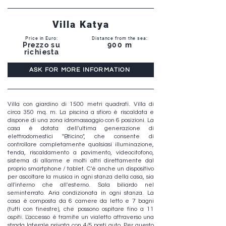
Villa Katya
Price in Euro:
Distance from the sea:
Prezzo su
900 m
richiesta
ASK FOR MORE INFORMATION
Villa con giardino di 1500 metri quadrati. Villa di
circa 350 mq. m. La piscina a sfioro è riscaldata e
dispone di una zona idromassaggio con 6 posizioni. La
casa è dotata dell'ultima generazione di
elettrodomestici "Bticino", che consente di
controllare completamente qualsiasi illuminazione,
tenda, riscaldamento a pavimento, videocitofono,
sistema di allarme e molti altri direttamente dal
proprio smartphone / tablet. C'è anche un dispositivo
per ascoltare la musica in ogni stanza della casa, sia
all'interno che all'esterno. Sala biliardo nel
seminterrato. Aria condizionata in ogni stanza. La
casa è composta da 6 camere da letto e 7 bagni
(tutti con finestre), che possono ospitare fino a 11
ospiti. L'accesso è tramite un vialetto attraverso una
strada laterale privata con 4/5 posti auto. Per questo