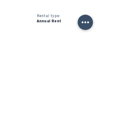
Rental type:
Annual Rent
CIN:
IT00000000000
SERVICES
AVAILABILITY
FORTE DEI MARMI (LU)
Via Provinciale, 60
Cap. 55042