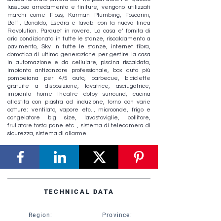
lussuoso arredamento e finiture, vengono utilizzati
marchi come Floss, Karman Plumbing, Foscarini,
Boffi, Bonaldo, Esedra e lavabi con la nuova linea
Revolution. Parquet in rovere. La casa e’ fornita di
aria condizionata in tutte le stanze, riscaldamento a
pavimento, Sky in tutte le stanze, internet fibra,
domotica di ultima generazione per gestire la casa
in automazione e da cellulare, piscina riscaldata,
impianto antizanzare professionale, box auto più
pompeiana per 4/5 auto, barbecue, biciclette
gratuite a disposizione, lavatrice, asciugatrice,
impianto home theatre dolby surround, cucina
allestita con piastra ad induzione, forno con varie
cotture: ventilato, vapore etc.., microonde, frigo e
congelatore big size, lavastoviglie, bollitore,
frullatore tosta pane etc.., sistema di telecamera di
sicurezza, sistema di allarme.
TECHNICAL DATA
Region:
Province: