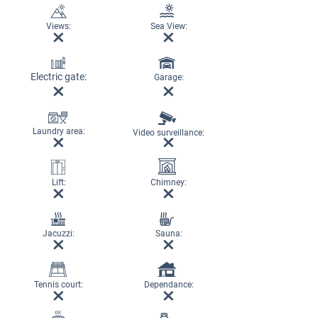
Views:
Sea View:
Electric gate:
Garage:
Laundry area:
Video surveillance:
Lift:
Chimney:
Jacuzzi:
Sauna:
Tennis court:
Dependance: