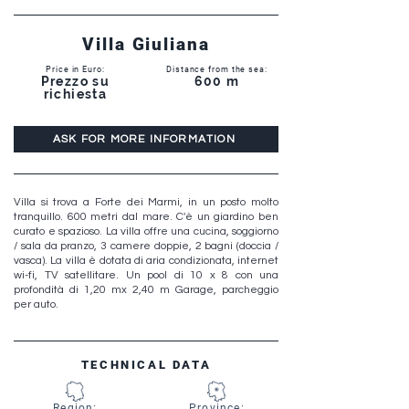
Villa Giuliana
Price in Euro:
Distance from the sea:
Prezzo su
600 m
richiesta
ASK FOR MORE INFORMATION
Villa si trova a Forte dei Marmi, in un posto molto
tranquillo. 600 metri dal mare. C'è un giardino ben
curato e spazioso. La villa offre una cucina, soggiorno
/ sala da pranzo, 3 camere doppie, 2 bagni (doccia /
vasca). La villa è dotata di aria condizionata, internet
wi-fi, TV satellitare. Un pool di 10 x 8 con una
profondità di 1,20 mx 2,40 m Garage, parcheggio
per auto.
TECHNICAL DATA
Region:
Province: