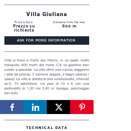
Villa Giuliana
Price in Euro:
Distance from the sea:
Prezzo su
600 m
richiesta
ASK FOR MORE INFORMATION
Villa si trova a Forte dei Marmi, in un posto molto
tranquillo. 600 metri dal mare. C'è un giardino ben
curato e spazioso. La villa offre una cucina, soggiorno
/ sala da pranzo, 3 camere doppie, 2 bagni (doccia /
vasca). La villa è dotata di aria condizionata, internet
wi-fi, TV satellitare. Un pool di 10 x 8 con una
profondità di 1,20 mx 2,40 m Garage, parcheggio
per auto.
TECHNICAL DATA