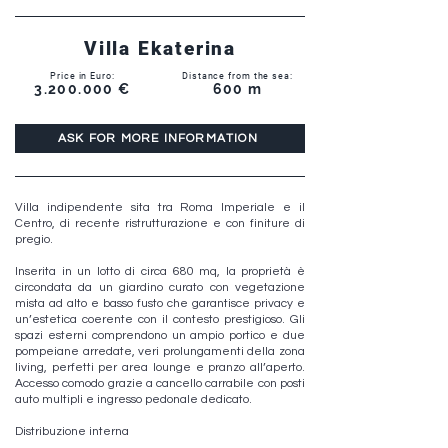
Villa Ekaterina
Price in Euro:
Distance from the sea:
3.200.000
€
600 m
ASK FOR MORE INFORMATION
Villa indipendente sita tra Roma Imperiale e il
Centro, di recente ristrutturazione e con finiture di
pregio.
Inserita in un lotto di circa 680 mq, la proprietà è
circondata da un giardino curato con vegetazione
mista ad alto e basso fusto che garantisce privacy e
un’estetica coerente con il contesto prestigioso. Gli
spazi esterni comprendono un ampio portico e due
pompeiane arredate, veri prolungamenti della zona
living, perfetti per area lounge e pranzo all’aperto.
Accesso comodo grazie a cancello carrabile con posti
auto multipli e ingresso pedonale dedicato.
Distribuzione interna