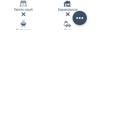
Tennis court:
Dependance:
Barbecue:
Gym:
Turkish bath:
Domestic: