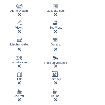
Alarm system:
Mosquito nets:
Views:
Sea View:
Electric gate:
Garage:
Laundry area:
Video surveillance:
Lift:
Chimney:
Jacuzzi:
Sauna: