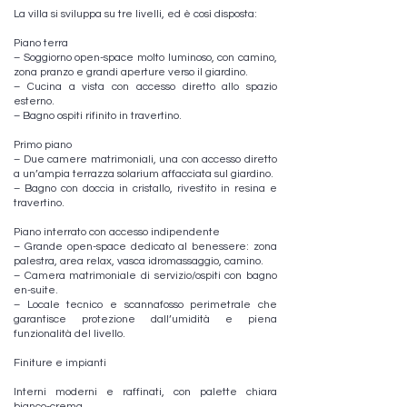
La villa si sviluppa su tre livelli, ed è così disposta:
Piano terra
– Soggiorno open-space molto luminoso, con camino,
zona pranzo e grandi aperture verso il giardino.
– Cucina a vista con accesso diretto allo spazio
esterno.
– Bagno ospiti rifinito in travertino.
Primo piano
– Due camere matrimoniali, una con accesso diretto
a un’ampia terrazza solarium affacciata sul giardino.
– Bagno con doccia in cristallo, rivestito in resina e
travertino.
Piano interrato con accesso indipendente
– Grande open-space dedicato al benessere: zona
palestra, area relax, vasca idromassaggio, camino.
– Camera matrimoniale di servizio/ospiti con bagno
en-suite.
– Locale tecnico e scannafosso perimetrale che
garantisce protezione dall’umidità e piena
funzionalità del livello.
Finiture e impianti
Interni moderni e raffinati, con palette chiara
bianco-crema.