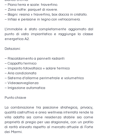
– Piano terra e scale: travertino.
– Zona notte: parquet di rovere.
– Bagni: resina + travertino, box doccia in cristallo.
– Infissi e persiane in legno con vetrocamera.
L’immobile è stato completamente aggiornato dal
punto di vista impiantistico e raggiunge la classe
energetica A2.
Dotazioni:
– Riscaldamento a pannelli radianti
– Cappotto termico
– Impianto fotovoltaico + solare termico
– Aria condizionata
– Sistema d’allarme perimetrale e volumetrico
– Videosorveglianza
– Irrigazione automatica
Punto chiave
La combinazione tra posizione strategica, privacy,
qualità costruttiva e area wellness interrata rende la
villa adatta sia come residenza stabile sia come
proprietà di pregio per uso stagionale, con un profilo
di rarità elevato rispetto al mercato attuale di Forte
dei Marmi.