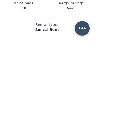
N° of beds:
Energy rating:
10
A++
Rental type:
Annual Rent
CIN:
IT00000000000
SERVICES
AVAILABILITY
FORTE DEI MARMI (LU)