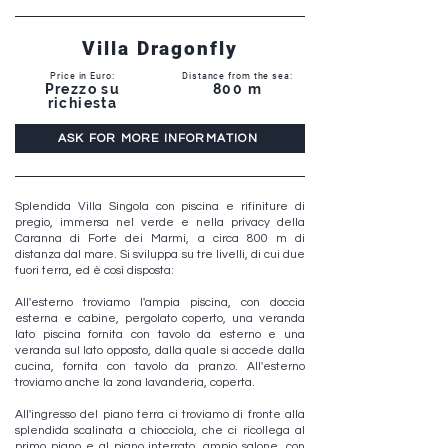
Villa Dragonfly
Price in Euro:
Distance from the sea:
Prezzo su
800 m
richiesta
ASK FOR MORE INFORMATION
Splendida Villa Singola con piscina e rifiniture di
pregio, immersa nel verde e nella privacy della
Caranna di Forte dei Marmi, a circa 800 m di
distanza dal mare. Si sviluppa su tre livelli, di cui due
fuori terra, ed è così disposta:
All'esterno troviamo l'ampia piscina, con doccia
esterna e cabine, pergolato coperto, una veranda
lato piscina fornita con tavolo da esterno e una
veranda sul lato opposto, dalla quale si accede dalla
cucina, fornita con tavolo da pranzo. All'esterno
troviamo anche la zona lavanderia, coperta.
All'ingresso del piano terra ci troviamo di fronte alla
splendida scalinata a chiocciola, che ci ricollega al
primo piano e al piano interrato, ampio salone, con