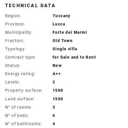
TECHNICAL DATA
Region:
Tuscany
Province:
Lucca
Municipality:
Forte dei Marmi
Fraction:
Old Town
Typology:
Single villa
Contract type:
for Sale and to Rent
Status:
New
Energy rating:
A++
Levels:
2
Property surface:
1500
Land surface:
1500
N° of rooms:
3
N° of beds:
6
N° of bathrooms:
4