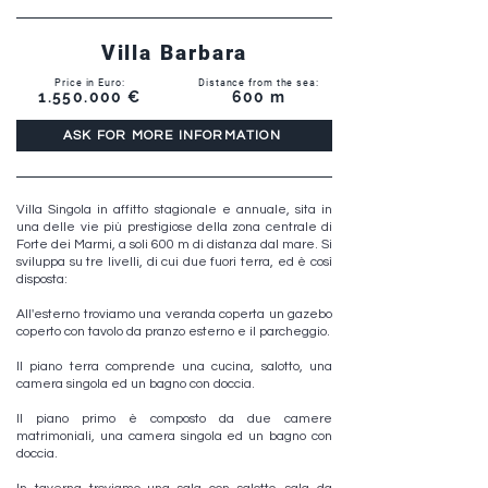
Villa Barbara
Price in Euro:
Distance from the sea:
1.550.000
€
600 m
ASK FOR MORE INFORMATION
Villa Singola in affitto stagionale e annuale, sita in
una delle vie più prestigiose della zona centrale di
Forte dei Marmi, a soli 600 m di distanza dal mare. Si
sviluppa su tre livelli, di cui due fuori terra, ed è così
disposta:
All'esterno troviamo una veranda coperta un gazebo
coperto con tavolo da pranzo esterno e il parcheggio.
Il piano terra comprende una cucina, salotto, una
camera singola ed un bagno con doccia.
Il piano primo è composto da due camere
matrimoniali, una camera singola ed un bagno con
doccia.