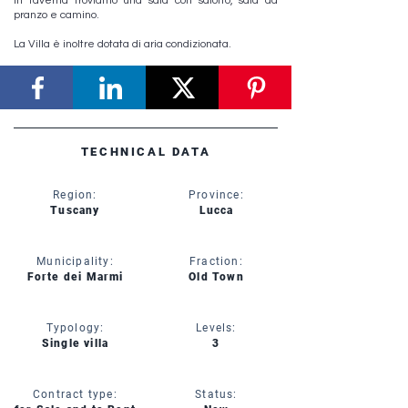
In taverna troviamo una sala con salotto, sala da
pranzo e camino.
La Villa è inoltre dotata di aria condizionata.
TECHNICAL DATA
Region:
Province:
Tuscany
Lucca
Municipality:
Fraction:
Forte dei Marmi
Old Town
Typology:
Levels:
Single villa
3
Contract type:
Status: