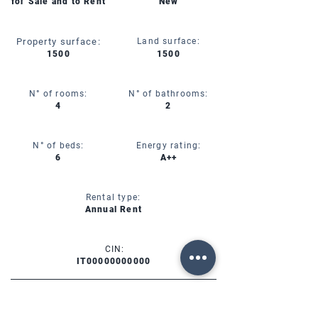
for Sale and to Rent
New
Property surface:
Land surface:
1500
1500
N° of rooms:
N° of bathrooms:
4
2
N° of beds:
Energy rating:
6
A++
Rental type:
Annual Rent
CIN:
IT00000000000
SERVICES