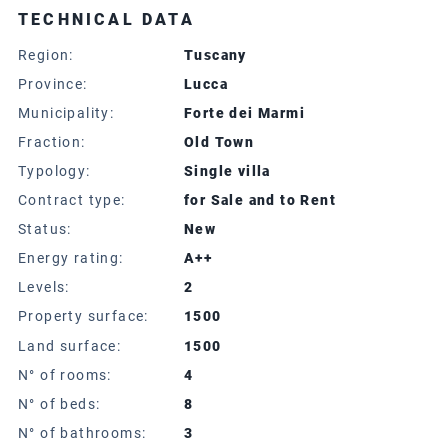
TECHNICAL DATA
Region:
Tuscany
Province:
Lucca
Municipality:
Forte dei Marmi
Fraction:
Old Town
Typology:
Single villa
Contract type:
for Sale and to Rent
Status:
New
Energy rating:
A++
Levels:
2
Property surface:
1500
Land surface:
1500
N° of rooms:
4
N° of beds:
8
N° of bathrooms:
3