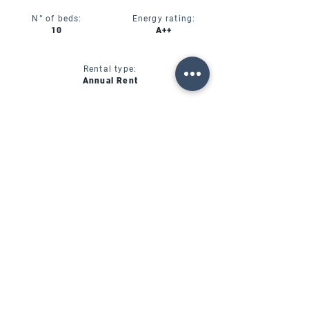
N° of beds:
Energy rating:
10
A++
Rental type:
Annual Rent
CIN:
IT00000000000
SERVICES
AVAILABILITY