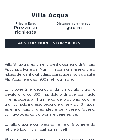
Villa Acqua
Price in Euro:
Distance from the sea:
Prezzo su
900 m
richiesta
ASK FOR MORE INFORMATION
Villa Singola situata nella prestigiosa zona di Vittoria
Apuana, a Forte dei Marmi, in posizione riservata e a
ridosso del centro cittadino, con suggestiva vista sulle
Alpi Apuane e a soli 900 metri dal mare.
La proprietà è circondata da un curato giardino
privato di circa 600 mq, dotato di due posti auto
interni, accessibili tramite cancello automatico oltre
a un comodo ingresso pedonale di servizio. Gli spazi
esterni offrono un'area ideale per vivere all'aperto,
con tavolo dedicato a pranzi e cene estive.
La villa dispone complessivamente di 5 camere da
letto e 5 bagni, distribuiti su tre livelli.
Al piano terra troviamo un luminoso soggiorno con