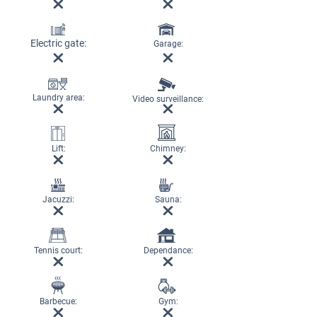
Electric gate:
Garage:
Laundry area:
Video surveillance:
Lift:
Chimney:
Jacuzzi:
Sauna:
Tennis court:
Dependance:
Barbecue:
Gym: