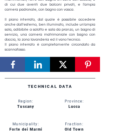
di cui due aventi due balconi privati, e l'ampia
camera padronale, con bagno con vasca.
Il piano interrato, dal quale è possibile accedere
anche dall'esterno, ben illuminato, include un'ampia
sala, adibibile a salotto e sala da pranzo, un bagno di
servizio, una camera matrimoniale con bagno con
doccia, la zona lavanderia ed il vano tecnico.
Il piano interrato è completamente circondato da
scannafosso.
TECHNICAL DATA
Region:
Province:
Tuscany
Lucca
Municipality:
Fraction:
Forte dei Marmi
Old Town