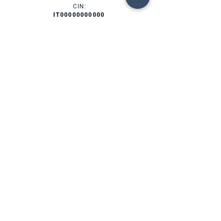
CIN:
IT00000000000
SERVICES
AVAILABILITY
FORTE DEI MARMI (LU)
Via Provinciale, 60
Cap. 55042
Lorenzo:
+39 345 3411500
Matteo: +39 353 3204720
Phone: +39 0584 345992
email:
info@agenziahorizon.com
FOLLOW US