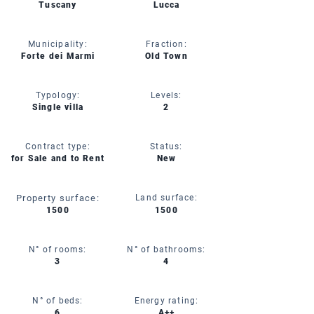
Tuscany
Lucca
Municipality:
Fraction:
Forte dei Marmi
Old Town
Typology:
Levels:
Single villa
2
Contract type:
Status:
for Sale and to Rent
New
Property surface:
Land surface:
1500
1500
N° of rooms:
N° of bathrooms:
3
4
N° of beds:
Energy rating:
6
A++