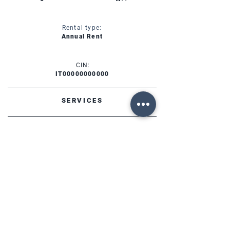
Rental type:
Annual Rent
CIN:
IT00000000000
SERVICES
AVAILABILITY
FORTE DEI MARMI (LU)
Via Provinciale, 60
Cap. 55042