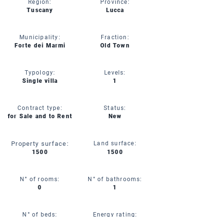
Region:
Province:
Tuscany
Lucca
Municipality:
Fraction:
Forte dei Marmi
Old Town
Typology:
Levels:
Single villa
1
Contract type:
Status:
for Sale and to Rent
New
Property surface:
Land surface:
1500
1500
N° of rooms:
N° of bathrooms:
0
1
N° of beds:
Energy rating: