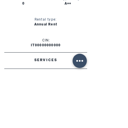
0
A++
Rental type:
Annual Rent
CIN:
IT00000000000
SERVICES
AVAILABILITY
FORTE DEI MARMI (LU)
Via Provinciale, 60