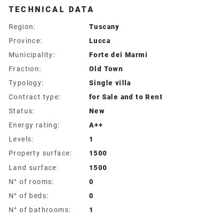
TECHNICAL DATA
Region:
Tuscany
Province:
Lucca
Municipality:
Forte dei Marmi
Fraction:
Old Town
Typology:
Single villa
Contract type:
for Sale and to Rent
Status:
New
Energy rating:
A++
Levels:
1
Property surface:
1500
Land surface:
1500
N° of rooms:
0
N° of beds:
0
N° of bathrooms:
1